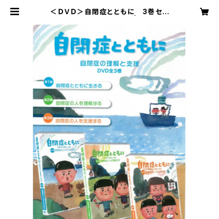
＜ＤＶＤ＞自閉症とともに 3巻セッ
ト 自閉症の理解と支援 | 日本自閉
症協会オンラインショップ