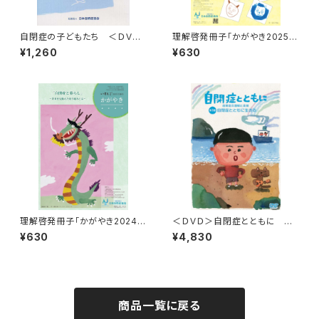
自閉症の子どもたち ＜ＤＶＤ
理解啓発冊子「かがやき2025
＞ バリアフリーを目指して
（いとしご207号合冊号）」
¥1,260
¥630
理解啓発冊子「かがやき2024
＜ＤＶＤ＞自閉症とともに 第1
（いとしご203号合冊号）」
巻 自閉症とともに生きる
¥630
¥4,830
商品一覧に戻る