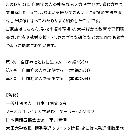
このＤＶＤは、自閉症の人の独特な考え方や学び方、感じ方をま
ず理解したうえで、よりよい支援ができるように支援の方法を取
材した映像によってわかりやすく紹介した作品です。
ご家族はもちろん、学校や福祉現場で、大学ほかの教育や専門職
養成、医療や就労支援ほか、さまざまな研修などの場面でも役立
つように構成されています。
第1巻 自閉症とともに生きる (本編48分）
第2巻 自閉症の人を理解する (本編28分）
第3巻 自閉症の人を支援する (本編38分）
【監修】
一般社団法人 日本自閉症協会
ノースカロライナ大学教授 ゲーリー・メジボフ
日本自閉症協会会長 市川宏伸
大正大学教授・横浜発達クリニック院長・よこはま発達相談室代