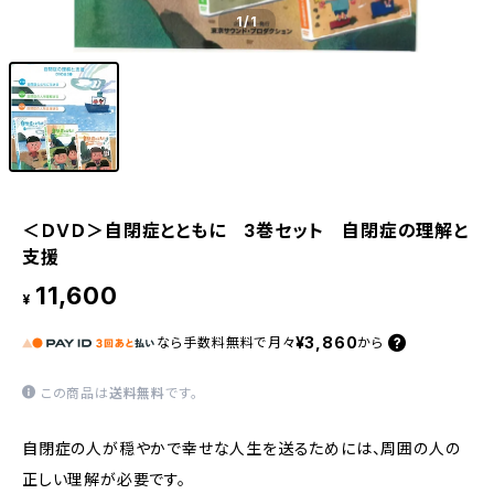
1
/1
＜ＤＶＤ＞自閉症とともに 3巻セット 自閉症の理解と
支援
11,600
¥
¥3,860
なら
手数料無料で
月々
から
この商品は
送料無料
です。
自閉症の人が穏やかで幸せな人生を送るためには、周囲の人の
正しい理解が必要です。