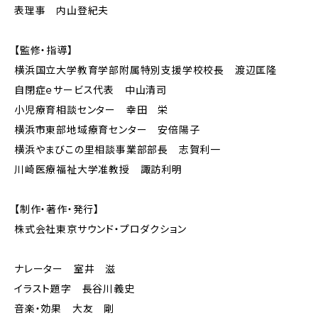
表理事 内山登紀夫
【監修・指導】
横浜国立大学教育学部附属特別支援学校校長 渡辺匡隆
自閉症ｅサービス代表 中山清司
小児療育相談センター 幸田 栄
横浜市東部地域療育センター 安倍陽子
横浜やまびこの里相談事業部部長 志賀利一
川崎医療福祉大学准教授 諏訪利明
【制作・著作・発行】
株式会社東京サウンド・プロダクション
ナレーター 室井 滋
イラスト題字 長谷川義史
音楽・効果 大友 剛