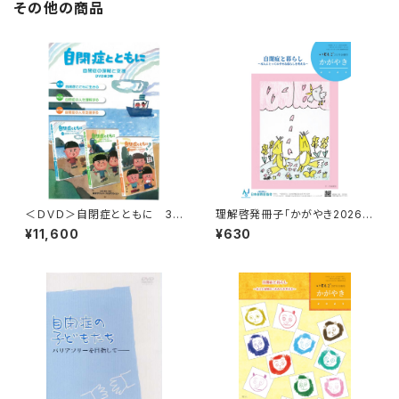
その他の商品
＜ＤＶＤ＞自閉症とともに 3
理解啓発冊子「かがやき2026
巻セット 自閉症の理解と支援
（いとしご211号合冊号）」
¥11,600
¥630